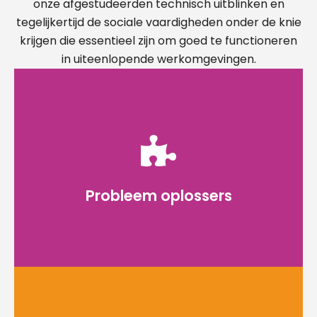
onze afgestudeerden technisch uitblinken en
tegelijkertijd de sociale vaardigheden onder de knie
krijgen die essentieel zijn om goed te functioneren
in uiteenlopende werkomgevingen.
Codam afgestudeerden zijn proactief,
gemotiveerd en vaardig in het zelfstandig
oplossen van complexe uitdagingen door
kennis te verwerven en effectief toe te
Probleem oplossers
passen.