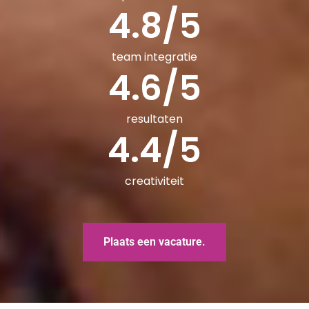
4.8
/5
team integratie
4.6
/5
resultaten
4.4
/5
creativiteit
Plaats een vacature.