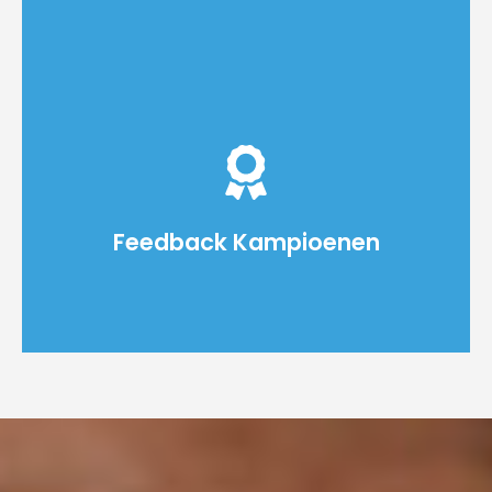
Codam-studenten delen kennis,
beoordelen code en groeien door
constructieve feedback.
Feedback Kampioenen