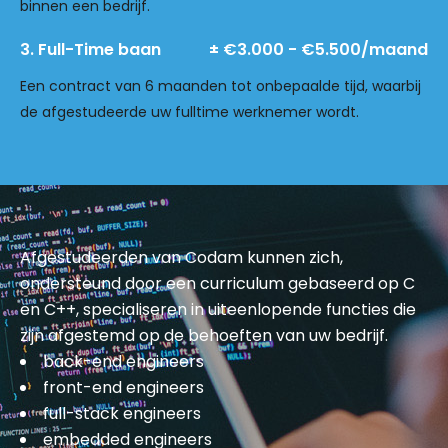
binnen een bedrijf.
3. Full-Time baan
± €3.000 - €5.500/maand
Een contract van 6 maanden tot onbepaalde tijd, waarbij
de afgestudeerde uw fulltime werknemer wordt.
Afgestudeerden van Codam kunnen zich,
ondersteund door een curriculum gebaseerd op C
en C++, specialiseren in uiteenlopende functies die
zijn afgestemd op de behoeften van uw bedrijf.
back-end engineers
front-end engineers
full-stack engineers
embedded engineers