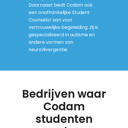
Daarnaast biedt Codam ook
een onafhankelijke Student
Counselor aan voor
vertrouwelijke begeleiding. Zij is
gespecialiseerd in autisme en
andere vormen van
neurodivergentie.
Bedrijven waar
Codam
studenten