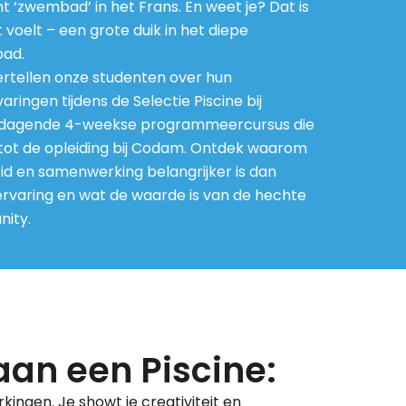
t ‘zwembad’ in het Frans. En weet je? Dat is
 voelt – een grote duik in het diepe
ad.
ertellen onze studenten over hun
aringen tijdens de Selectie Piscine bij
tdagende 4-weekse programmeercursus die
tot de opleiding bij Codam. Ontdek waarom
d en samenwerking belangrijker is dan
varing en wat de waarde is van de hechte
ity.
an een Piscine:
ngen. Je showt je creativiteit en