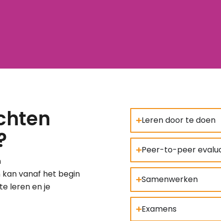
chten
Leren door te doen
?
Peer-to-peer evalua
n
 kan vanaf het begin
Samenwerken
te leren en je
Examens