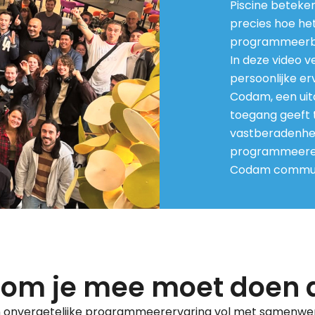
Piscine beteken
precies hoe het
programmeerb
In deze video v
persoonlijke erv
Codam, een ui
toegang geeft 
vastberadenhei
programmeerer
Codam commun
om je mee moet doen a
n onvergetelijke programmeerervaring vol met samenwerki