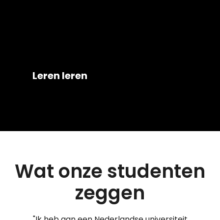
Leren leren
Wat onze studenten
zeggen
at
"Ik heb aan een Nederlandse universiteit
"