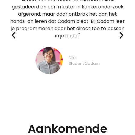
gestudeerd en een master in kankeronderzoek
"
afgerond, maar daar ontbrak het aan het
m
hands-on leren dat Codam biedt. Bij Codam leer
C
je programmeren door het direct toe te passen
d
in je code."
Niks
Student Codam
Aankomende